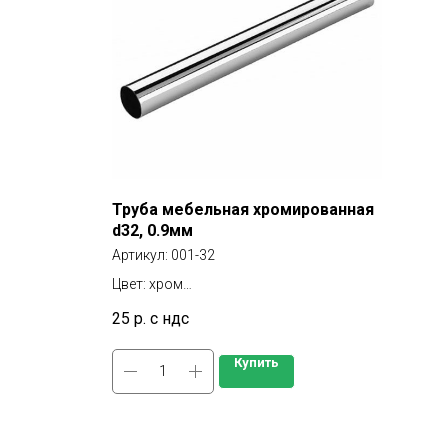
Труба мебельная хромированная
d32, 0.9мм
Артикул:
001-32
Цвет: хром
Толщина стенки: 0,9мм
25
р. с ндс
Длина: 3000мм
Купить