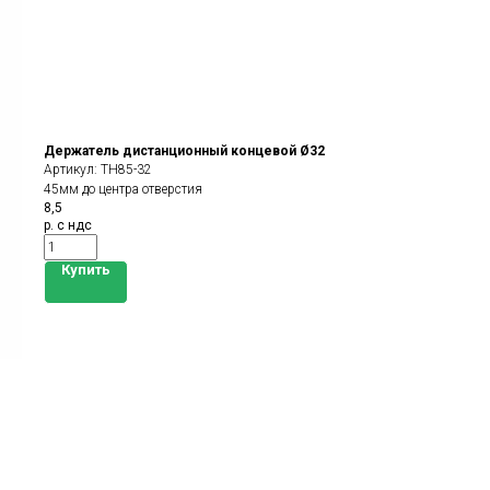
Держатель дистанционный концевой Ø32
Артикул:
TH85-32
45мм до центра отверстия
8,5
р. с ндс
Купить