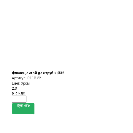
Фланец литой для трубы Ø32
Артикул:
R11B-32
Цвет: Хром
2,3
р. с ндс
Купить