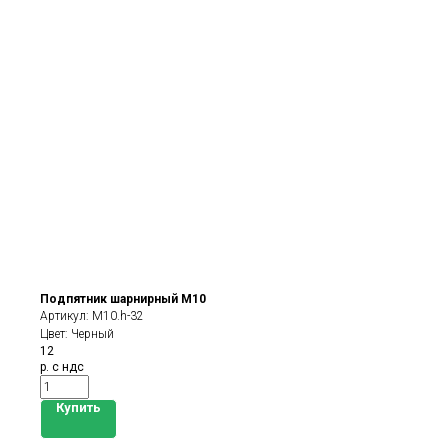
Подпятник шарнирный М10
Артикул:
М10.h-32
Цвет: Черный
12
р. с ндс
Купить