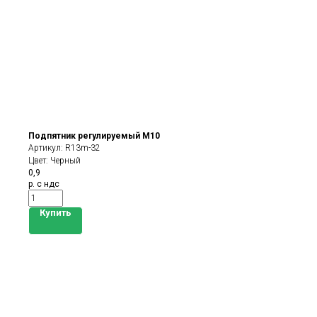
Подпятник регулируемый М10
Артикул:
R13m-32
Цвет: Черный
0,9
р. с ндс
Купить